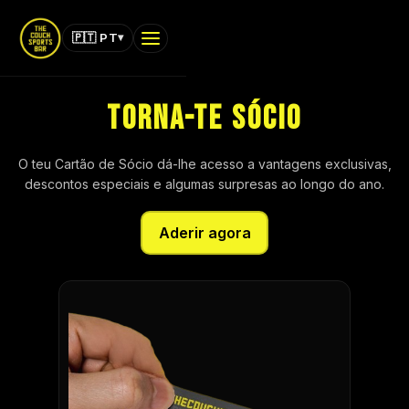
The Couch Sports Bar
▾
🇵🇹 PT
Assistente Online
MENU
Torna-te Sócio
                                👋 Olá! Sou o assistente 
THE COUCH · SPORTS BAR
virtual do The Couch Sports Bar. Como te posso 
ajudar hoje?                            
O teu Cartão de Sócio dá-lhe acesso a vantagens exclusivas,
INÍCIO
descontos especiais e algumas surpresas ao longo do ano.
MENUS
Aderir agora
JOGOS
MEMBRO
EVENTOS
SUPORTE