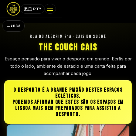
▾
🇵🇹 PT
MENU
VOLTAR
THE COUCH · SPORTS BAR
RUA DO ALECRIM 21A · CAIS DO SODRÉ
The Couch Cais
INÍCIO
Espaço pensado para viver o desporto em grande. Ecrãs por
MENUS
todo o lado, ambiente de estádio e uma carta feita para
acompanhar cada jogo.
JOGOS
O DESPORTO É A GRANDE PAIXÃO DESTES ESPAÇOS
MEMBRO
ECLÉTICOS.
PODEMOS AFIRMAR QUE ESTES SÃO OS ESPAÇOS EM
EVENTOS
LISBOA MAIS BEM PREPARADOS PARA ASSISTIR A
DESPORTO.
SUPORTE
TOCA FORA PARA FECHAR